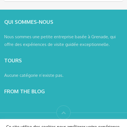
QUI SOMMES-NOUS
Nous sommes une petite entreprise basée à Grenade, qui
offre des expériences de visite guidée exceptionnelle.
TOURS
Aucune catégorie n’existe pas.
FROM THE BLOG
© wanderlust Granada tours 2016 Tous droits réservés
Ce site utilise des cookies pour améliorer votre expérience.