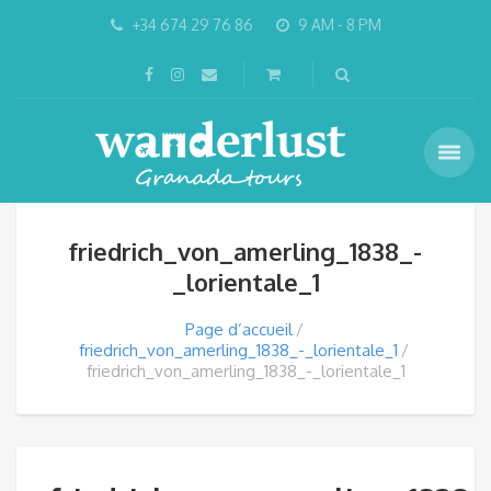
+34 674 29 76 86
9 AM - 8 PM
friedrich_von_amerling_1838_-
_lorientale_1
Page d’accueil
friedrich_von_amerling_1838_-_lorientale_1
friedrich_von_amerling_1838_-_lorientale_1