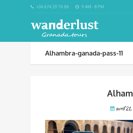
+34 674 29 76 86
9 AM - 8 PM
Alhambra-ganada-pass-11
Alhamb
avril 21