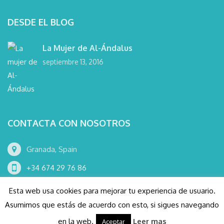
DESDE EL BLOG
La Mujer de Al-Ándalus
septiembre 13, 2016
CONTACTA CON NOSOTROS
Granada, Spain
+34 674 29 76 86
info@wanderlustgranadatours.com
Esta web usa cookies para mejorar tu experiencia de usuario.
Asumimos que estás de acuerdo con esto, si sigues navegando
en la web.
Leer mas
Aceptar