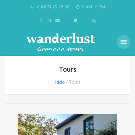
+34 674 29 76 86
9 AM - 8 PM
Tours
Inicio
Tours